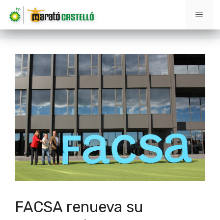
Saltar
Men
al
contenido
FACSA renueva su