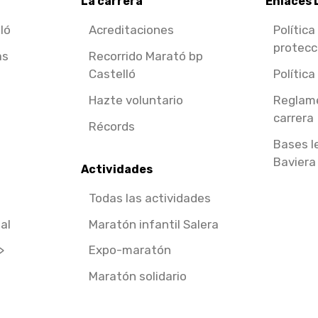
La carrera
Enlaces 
ló
Acreditaciones
Política
protecc
as
Recorrido Marató bp
Castelló
Política
Hazte voluntario
Reglame
carrera
Récords
Bases l
Baviera
Actividades
Todas las actividades
al
Maratón infantil Salera
>
Expo-maratón
Maratón solidario