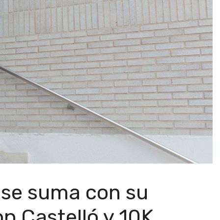
 se suma con su
bp Castelló y 10K